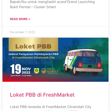
Bapak/Ibu untuk menghadiri acara“Grand Launching
Bukit Permai – Cluster Smart
READ MORE »
December 7, 2022
Loket PBB di FreshMarket
Loket PBB tersedia di FreshMarket CitraIndah City