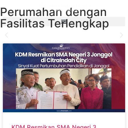
Perumahan dengan
Fasilitas Terlengkap
News & Promo
Dapatkan berita terkini dan info promo terbaru CitraIndah City
Jonggol
Mulai Sekarang
KDM Resmikan SMA Negeri 3