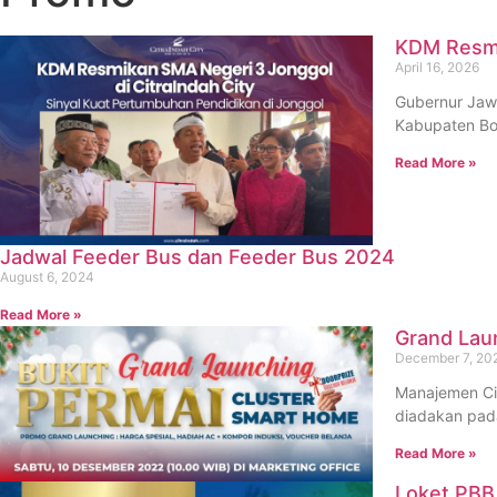
KDM Resmik
April 16, 2026
Gubernur Jawa
Kabupaten Bog
Read More »
Jadwal Feeder Bus dan Feeder Bus 2024
August 6, 2024
Read More »
Grand Lau
December 7, 20
Manajemen Ci
diadakan pada
Read More »
Loket PBB