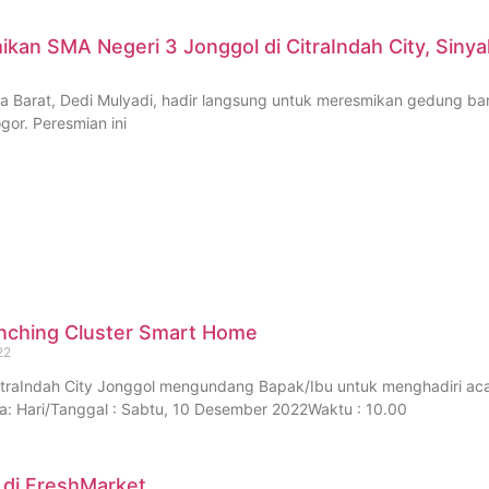
an SMA Negeri 3 Jonggol di CitraIndah City, Sinya
 Barat, Dedi Mulyadi, hadir langsung untuk meresmikan gedung baru
or. Peresmian ini
nching Cluster Smart Home
22
traIndah City Jonggol mengundang Bapak/Ibu untuk menghadiri aca
: Hari/Tanggal : Sabtu, 10 Desember 2022Waktu : 10.00
 di FreshMarket